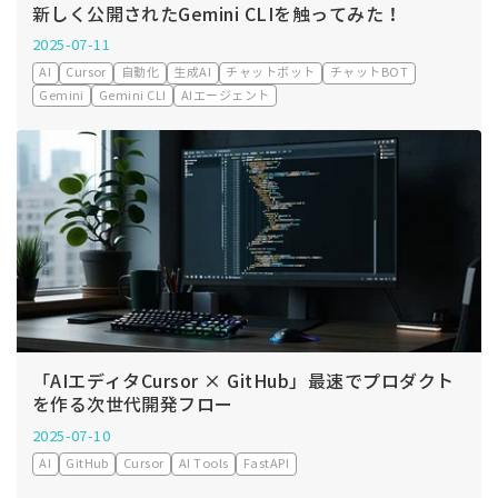
新しく公開されたGemini CLIを触ってみた！
2025-07-11
AI
Cursor
自動化
生成AI
チャットボット
チャットBOT
Gemini
Gemini CLI
AIエージェント
「AIエディタCursor × GitHub」最速でプロダクト
を作る次世代開発フロー
2025-07-10
AI
GitHub
Cursor
AI Tools
FastAPI