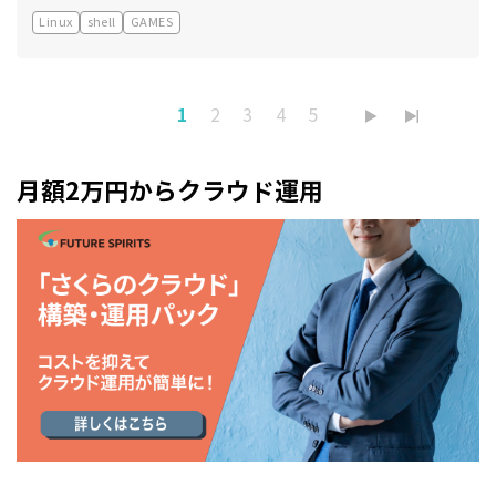
Linux
shell
GAMES
1
2
3
4
5
月額2万円からクラウド運用