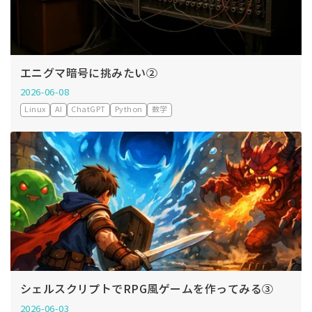
エニグマ暗号に挑みたい②
2026-06-08
Linux
AI
ChatGPT
Python
数学
シェルスクリプトでRPG風ゲームを作ってみる③
2026-06-03