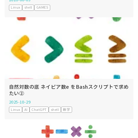
2026-06-03
Linux
shell
GAMES
自然対数の底 ネイピア数e をBashスクリプトで求め
たい②
2025-10-29
Linux
AI
ChatGPT
shell
数学