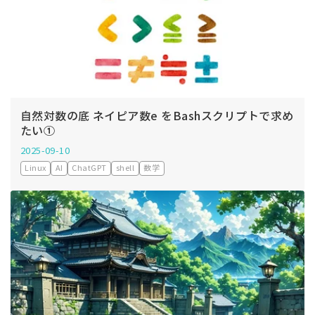
自然対数の底 ネイピア数e をBashスクリプトで求め
たい①
2025-09-10
Linux
AI
ChatGPT
shell
数学