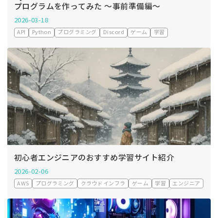
プログラムを作ってみた ～事前準備編～
2026-03-18
API
Python
プログラミング
Discord
ゲーム
学習
初心者エンジニアのおすすめ学習サイト紹介
2026-02-06
AWS
プログラミング
クラウドインフラ
ゲーム
学習
エンジニア