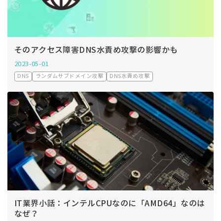
そのアクセス障害DNS水責め攻撃の影響かも
2023-05-01
DNS
ランダムサブドメイン攻撃
DNS水責め攻撃
IT業界小話：インテルCPUなのに「AMD64」なのは
なぜ？