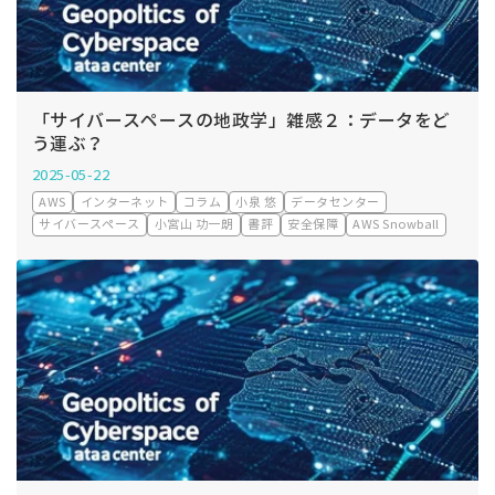
「サイバースペースの地政学」雑感２：データをど
う運ぶ？
2025-05-22
AWS
インターネット
コラム
小泉 悠
データセンター
サイバースペース
小宮山 功一朗
書評
安全保障
AWS Snowball