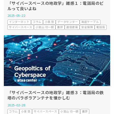
「サイバースペースの地政学」雑感１：電話局のビ
ルって良いよね
2025-05-22
インターネット
コラム
小泉 悠
データセンター
海底ケーブル
サイバースペース
小宮山 功一朗
書評
逓信建築
安全保障
電話局
「サイバースペースの地政学」雑感３：電話局の鉄
塔のパラボラアンテナを懐かしむ
2025-02-28
コラム
小泉 悠
サイバースペース
小宮山 功一朗
書評