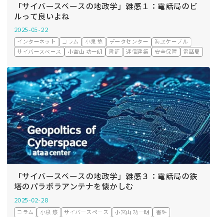
「サイバースペースの地政学」雑感１：電話局のビ
ルって良いよね
2025-05-22
インターネット
コラム
小泉 悠
データセンター
海底ケーブル
サイバースペース
小宮山 功一朗
書評
逓信建築
安全保障
電話局
「サイバースペースの地政学」雑感３：電話局の鉄
塔のパラボラアンテナを懐かしむ
2025-02-28
コラム
小泉 悠
サイバースペース
小宮山 功一朗
書評