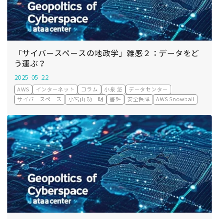
「サイバースペースの地政学」雑感２：データをど
う運ぶ？
2025-05-22
AWS
インターネット
コラム
小泉 悠
データセンター
サイバースペース
小宮山 功一朗
書評
安全保障
AWS Snowball