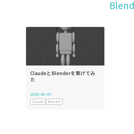
Ble
ClaudeとBlenderを繋げてみ
た
2026-06-05
Claude
Blender