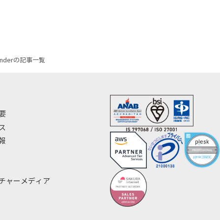
enderの記事一覧
要
ス
報
チャーメディア