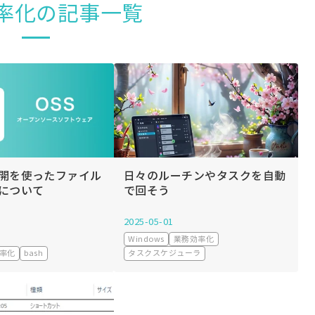
率化の記事一覧
開を使ったファイル
日々のルーチンやタスクを自動
について
で回そう
2025-05-01
Windows
業務効率化
率化
bash
タスクスケジューラ