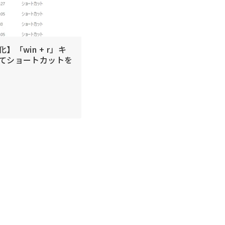
】「win + r」キ
てショートカットを