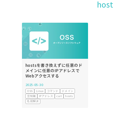
ho
hostsを書き換えずに任意のド
メインに任意のIPアドレスで
Webアクセスする
2025-05-30
OSS
Linux
コマンド
ドメイン
豆知識
IPアドレス
curl
hosts
名前解決