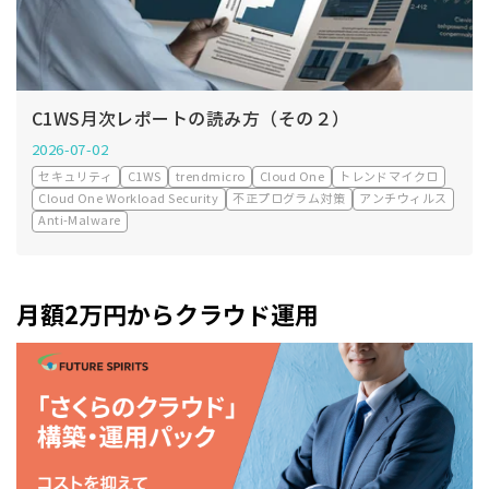
C1WS月次レポートの読み方（その２）
2026-07-02
セキュリティ
C1WS
trendmicro
Cloud One
トレンドマイクロ
Cloud One Workload Security
不正プログラム対策
アンチウィルス
Anti-Malware
月額2万円からクラウド運用