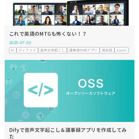
これで英語のMTGも怖くない！？
2025-07-30
AI
ディファイ
音声文字起こし
議事録作成アプリ
英会話
zoom
Difyで音声文字起こし＆議事録アプリを作成してみ
た