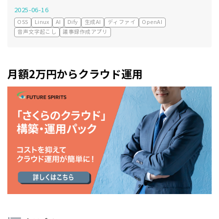
2025-06-16
OSS
Linux
AI
Dify
生成AI
ディファイ
OpenAI
音声文字起こし
議事録作成アプリ
月額2万円からクラウド運用