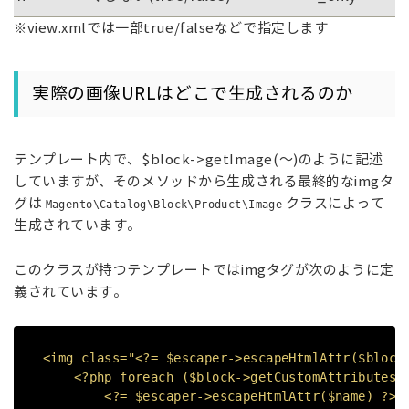
※view.xmlでは一部true/falseなどで指定します
実際の画像URLはどこで生成されるのか
テンプレート内で、$block->getImage(～)のように記述
していますが、そのメソッドから生成される
最終的なimgタ
グは
クラスによって
Magento\Catalog\Block\Product\Image
生成されています。
このクラスが持つテンプレートではimgタグが次のように定
義されています。
<img class="<?= $escaper->escapeHtmlAttr($block
<?php foreach ($block->getCustomAttributes()
<?= $escaper->escapeHtmlAttr($name) ?>="<?=