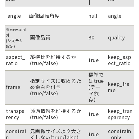
]
angle
画像回転角度
null
angle
※view.xml
外
画像品質
80
quality
(システム
設定)
aspect_
縦横比を維持するか
keep_asp
true
ratio
(true/false)
ect_ratio
標準で
指定サイズに収めるた
はtrue
keep_fra
frame
め余白を付与
(テー
me
(true/false)
マ依
存)
transpa
透過情報を維持するか
keep_tran
true
rency
(true/false)
sparency
constrai
元画像サイズより大き
constrain
true
n
くしない(true/false)
_only