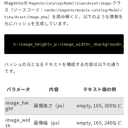
Magentoの
クラ
Magento\Catalog\Model\View\Asset\Image
ス（ソースコード：
vendor/magento/module-catalog/Model/
）を読み解くと、以下のような情報を
View/Asset/Image.php
元にハッシュを生成しています。
h:<image_height>_w:<image_width>_<background>_r
ハッシュの元となるテキストを構成する内容は以下の通り
です。
パラメータ
内容
テキスト値の例
image_hei
画像高さ（px）
empty, 165, 300など
ght
image_wid
画像幅（px）
empty, 165, 240など
th