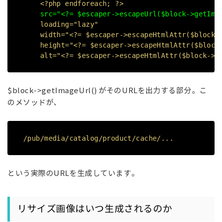
<?php endforeach; ?>
src="<?= $escaper->escapeUrl($block->getIma
loading="lazy"
width="<?= $escaper->escapeHtmlAttr($block->
height="<?= $escaper->escapeHtmlAttr($block-
alt="<?= $escaper->escapeHtmlAttr($block->ge
$block->getImageUrl() がそのURLを出力する部分。こ
のメソッドが、
/pub/media/catalog/product/cache/...
という実際のURLを生成しています。
リサイズ画像はいつ生成されるのか