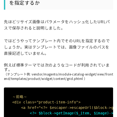
を指定するか
先ほどリサイズ画像はパラメータをハッシュ化したURLパ
スで保存されると説明しました。
ではどうやってテンプレート内でそのURLを指定するので
しょうか。実は
テンプレートでは、画像ファイルのパスを
直接記述していません。
例えば標準テーマでは次のようなコードが利用されていま
す。
（テンプレート例: vendor/magento/module-catalog-widget/view/front
end/templates/product/widget/content/grid.phtml ）
～前略～
<div class="product-item-info">
<a href="<?= $escaper->escapeUrl($block->getP
<?= $block->getImage($_item, $image)->t