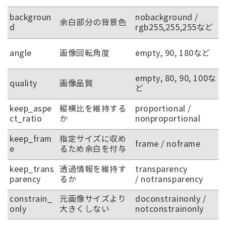
backgroun
nobackground /
余白部分の背景色
d
rgb255,255,255など
angle
画像回転角度
empty, 90, 180など
empty, 80, 90, 100な
quality
画像品質
ど
keep_aspe
縦横比を維持する
proportional /
ct_ratio
か
nonproportional
keep_fram
指定サイズに収め
frame / noframe
e
るため余白を付与
keep_trans
透過情報を維持す
transparency
parency
るか
/ notransparency
constrain_
元画像サイズより
doconstrainonly /
only
大きくしない
notconstrainonly