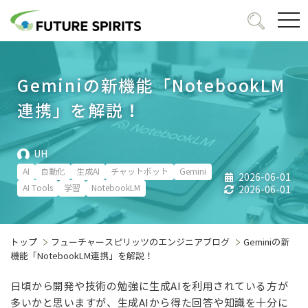
togg
navi
Geminiの新機能「NotebookLM
連携」を解説！
UH
AI
自動化
生成AI
チャットボット
Gemini
2026-06-01
AI Tools
学習
NotebookLM
2026-06-01
トップ
フューチャースピリッツのエンジニアブログ
Geminiの新
機能「NotebookLM連携」を解説！
日頃から開発や技術の勉強に生成AIを利用されている方が
多いかと思いますが、生成AIから得た回答や知識を十分に