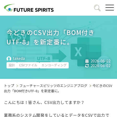
togg
navi
今どきのCSV出力「BOM付き
UTF-8」を新定番に。
takeda
2026-06-02
設計
CSVファイル
エンコーディング
2026-06-02
トップ
フューチャースピリッツのエンジニアブログ
今どきのCSV
出力「BOM付きUTF-8」を新定番に。
こんにちは！
皆さん、CSV出力してますか？
業務系のシステム開発をしているとデータをCSVで出力で