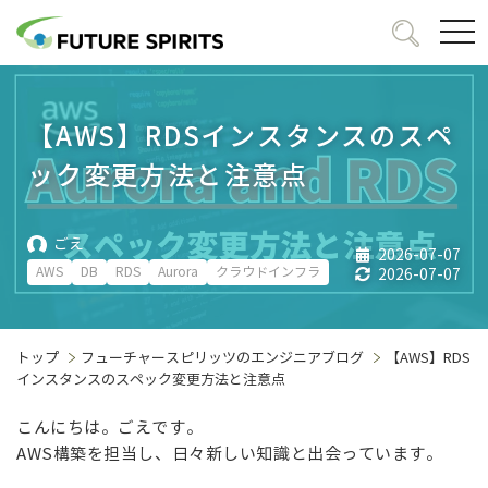
togg
navi
【AWS】RDSインスタンスのスペ
ック変更方法と注意点
ごえ
2026-07-07
AWS
DB
RDS
Aurora
クラウドインフラ
2026-07-07
トップ
フューチャースピリッツのエンジニアブログ
【AWS】RDS
インスタンスのスペック変更方法と注意点
こんにちは。ごえです。
AWS構築を担当し、日々新しい知識と出会っています。