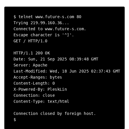
$ telnet www.future-s.com 80
Trying 219.99.160.36...
Connected to www.future-s.com.
Escape character is '^]'.
GET / HTTP/1.0
HTTP/1.1 200 OK
Date: Sun, 21 Sep 2025 08:39:48 GMT
Server: Apache
Last-Modified: Wed, 18 Jun 2025 02:37:43 GMT
Accept-Ranges: bytes
Content-Length: 0
X-Powered-By: PleskLin
Connection: close
Content-Type: text/html
Connection closed by foreign host.
$