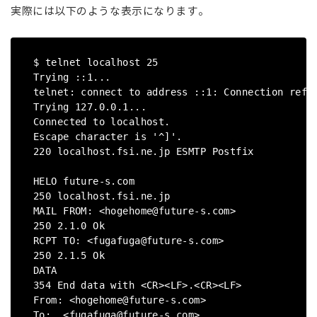
実際には以下のような表示になります。
$ telnet localhost 25
Trying ::1...
telnet: connect to address ::1: Connection refu
Trying 127.0.0.1...
Connected to localhost.
Escape character is '^]'.
220 localhost.fsi.ne.jp ESMTP Postfix
HELO future-s.com
250 localhost.fsi.ne.jp
MAIL FROM: <hogehome@future-s.com>
250 2.1.0 Ok
RCPT TO: <fugafuga@future-s.com>
250 2.1.5 Ok
DATA
354 End data with <CR><LF>.<CR><LF>
From: <hogehome@future-s.com>
To: <fugafuga@future-s.com>