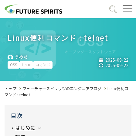
togg
navi
Linux便利コマンド : telnet
うめだ
2025-09-22
OSS
Linux
コマンド
2025-09-22
トップ
フューチャースピリッツのエンジニアブログ
Linux便利コ
マンド : telnet
目次
はじめに