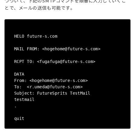
つづいて、下記のSMTPコマンドを順番に入力していくこ
とで、メールの送信も可能です。
HELO future-s.com
MAIL FROM: <hogehome@future-s.com>
RCPT TO: <fugafuga@future-s.com>
DATA
From: <hogehome@future-s.com>
To: <r.umeda@future-s.com>
Subject: FutureSprits TestMail
testmail
.
quit