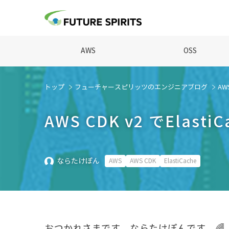
AWS
OSS
トップ
フューチャースピリッツのエンジニアブログ
AW
AWS CDK v2 でEla
ならたけぽん
AWS
AWS CDK
ElastiCache
おつかれさまです。ならたけぽんです。🌈