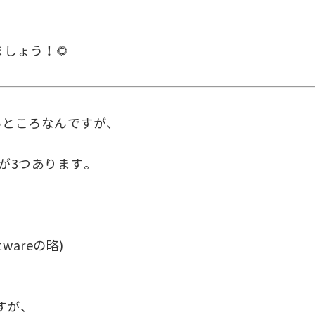
きましょう！🌻
たいところなんですが、
種類が3つあります。
ftwareの略)
すが、