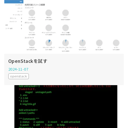
OpenStackを試す
2024-11-07
openstack