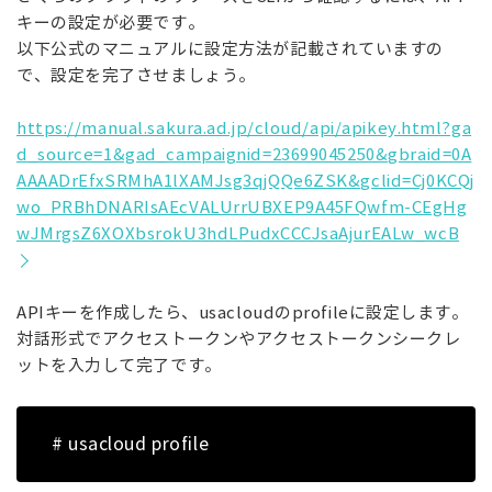
キーの設定が必要です。
以下公式のマニュアルに設定方法が記載されていますの
で、設定を完了させましょう。
https://manual.sakura.ad.jp/cloud/api/apikey.html?ga
d_source=1&gad_campaignid=23699045250&gbraid=0A
AAAADrEfxSRMhA1lXAMJsg3qjQQe6ZSK&gclid=Cj0KCQj
wo_PRBhDNARIsAEcVALUrrUBXEP9A45FQwfm-CEgHg
wJMrgsZ6XOXbsrokU3hdLPudxCCCJsaAjurEALw_wcB
APIキーを作成したら、usacloudのprofileに設定します。
対話形式でアクセストークンやアクセストークンシークレ
ットを入力して完了です。
# usacloud profile