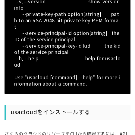
-v, --version show version
info
--private-key-path option[string] pat
h to an RSA 2048 bit private key PEM forma
t
--service-principal-id option[string] the
ID of the service principal
--service-principal-key-id kid the kid
of the service principal
-h, --help help for usaclo
ud
Use "usacloud [command] --help" for more i
nformation about a command.
usacloudをインストールする
さくらのクラウドのリソースをCLIから確認するには、API