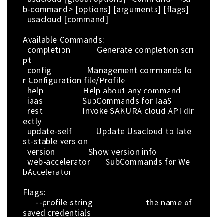
b-command> [options] [arguments] [flags]
usacloud [command]
Available Commands:
completion Generate completion scri
pt
config Management commands fo
r Configuration file/Profile
help Help about any command
iaas SubCommands for IaaS
rest Invoke SAKURA cloud API dir
ectly
update-self Update Usacloud to late
st-stable version
version Show version info
web-accelerator SubCommands for We
bAccelerator
Flags:
--profile string the name of
saved credentials