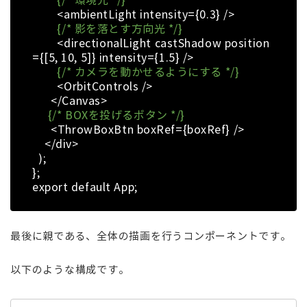
{/* 環境光 */}
<ambientLight intensity={0.3} />
{/* 影を落とす方向光 */}
<directionalLight castShadow position
={[5, 10, 5]} intensity={1.5} />
{/* カメラを動かせるようにする */}
<OrbitControls />
</Canvas>
{/* BOXを投げるボタン */}
<ThrowBoxBtn boxRef={boxRef} />
</div>
);
};
export default App;
最後に親である、全体の描画を行うコンポーネントです。
以下のような構成です。