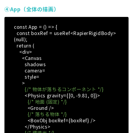
④App（全体の描画）
const App = () => {
const boxRef = useRef<RapierRigidBody>
(null);
return (
<div>
<Canvas
shadows
camera=
style=
>
{/* 物体が落ちるコンポーネント */}
<Physics gravity={[0, -9.81, 0]}>
{/* 地面 (固定) */}
<Ground />
{/* 落ちる物体 */}
<BoxObj boxRef={boxRef} />
</Physics>