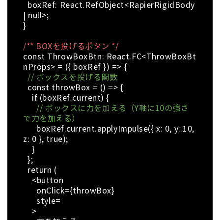
boxRef: React.RefObject<RapierRigidBody
| null>;
}
/** BOXを投げるボタン */
const ThrowBoxBtn: React.FC<ThrowBoxBt
nProps> = ({ boxRef }) => {
// ボックスを投げる関数
const throwBox = () => {
if (boxRef.current) {
// ボックスに力を加える（Y軸に10の強さ
で力を加える）
boxRef.current.applyImpulse({ x: 0, y: 10,
z: 0 }, true);
}
};
return (
<button
onClick={throwBox}
style=
>