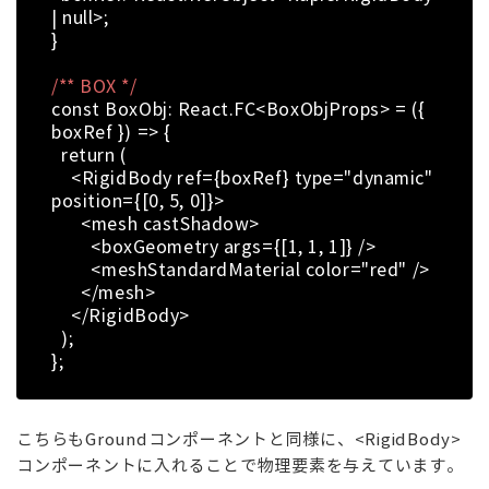
| null>;
}
/** BOX */
const BoxObj: React.FC<BoxObjProps> = ({
boxRef }) => {
return (
<RigidBody ref={boxRef} type="dynamic"
position={[0, 5, 0]}>
<mesh castShadow>
<boxGeometry args={[1, 1, 1]} />
<meshStandardMaterial color="red" />
</mesh>
</RigidBody>
);
};
こちらもGroundコンポーネントと同様に、<RigidBody>
コンポーネントに入れることで物理要素を与えています。