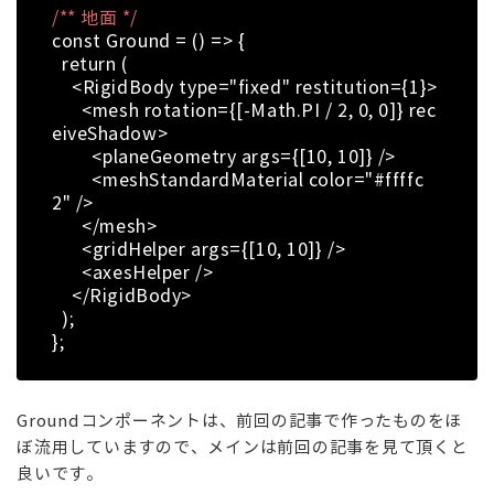
/** 地面 */
const Ground = () => {
return (
<RigidBody type="fixed" restitution={1}>
<mesh rotation={[-Math.PI / 2, 0, 0]} rec
eiveShadow>
<planeGeometry args={[10, 10]} />
<meshStandardMaterial color="#ffffc
2" />
</mesh>
<gridHelper args={[10, 10]} />
<axesHelper />
</RigidBody>
);
};
Groundコンポーネントは、前回の記事で作ったものをほ
ぼ流用していますので、メインは前回の記事を見て頂くと
良いです。