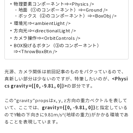
物理要素コンポーネント⇒<Physics /
>
・地面（①のコンポーネント）⇒<Ground />
・
ボックス（②のコンポーネント）⇒
<BoxObj />
環境光⇒<ambientLight /
>
方向光⇒<directionalLight /
>
カメラ操作⇒<OrbitControls />
BOX投げるボタン（③のコンポーネント）
⇒<ThrowBoxBtn />
光源、カメラ関係は前回記事のものをパクっているので、
<Physi
真新しい部分は少ないのですが、特筆したいのが、
cs gravity={[0, -9.81, 0]}>
の部分です。
この"gravity"propsはx, y, z方向の重力ベクトルを表して
gravity={[0, -9.81, 0]}
いて、ここでは、
と指定している
のでY軸の下向きに9.81ｍ/s²(地球の重力)がかかる環境であ
ることを表現しています。