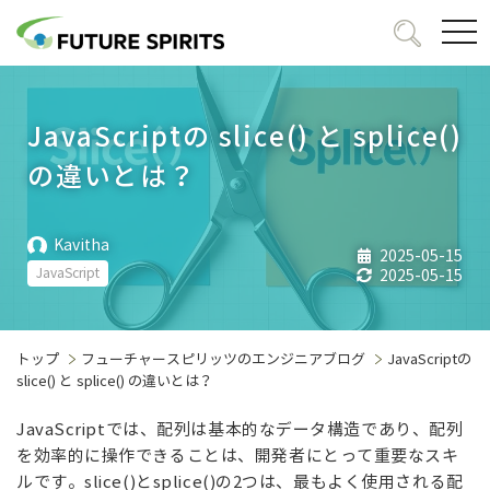
togg
navi
JavaScriptの slice() と splice()
の違いとは？
Kavitha
2025-05-15
JavaScript
2025-05-15
トップ
フューチャースピリッツのエンジニアブログ
JavaScriptの
slice() と splice() の違いとは？
JavaScript
では、配列は基本的なデータ構造であり、配列
を効率的に操作できることは、開発者にとって重要なスキ
ルです。
slice()
と
splice()
の
2
つは、最もよく使用される配