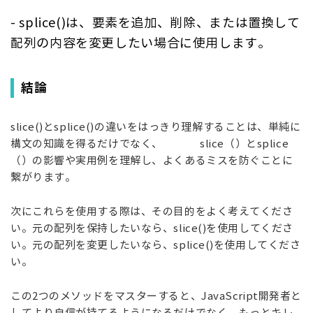
- splice()
は、要素を追加、削除、または置換して
配列の内容を変更したい場合に使用します。
結論
slice()
と
splice()
の違いをはっきり理解することは、単純に
構文の知識を得るだけでなく、
slice
（）と
splice
（）の影響や実用例を理解し、よくあるミスを防ぐことに
繋がります。
次にこれらを使用する際は、その目的をよく考えてくださ
い。元の配列を保持したいなら、
slice()
を使用してくださ
い。元の配列を変更したいなら、
splice()
を使用してくださ
い。
この
2
つのメソッドをマスターすると、
JavaScript
開発者と
してより自信が持てるようになるだけでなく、もっとキレ