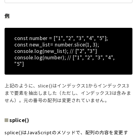
例
const number = ["1", "2", "3", "4", "5"];
const new_list= number.slice(1, 3);
console.log(new_list); // ["2", "3"]
console.log(number); // ["1", "2", "3", "4",
"5"]
上記のように、
slice()
はインデックス
1
からインデックス
3
まで要素を抽出しました（ただし、インデックス
3
は含みま
せん）。元の番号の配列は変更されていません。
splice()
splice()
は
JavaScript
のメソッドで、配列の内容を変更す