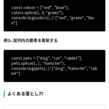
const colors = ["red", "blue"];
colors.splice(1, 0, "green");
console.log(colors); // ["red", "green", "blu
e"]
例3– 配列内の要素を更新する
const pets = ["dog", "cat", "rabbit"];
pets.splice(1, 1, "hamster");
console.log(pets); // ["dog", "hamster", "rab
bit"]
よくある落とし穴