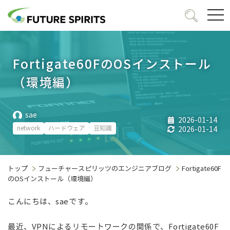
togg
navi
Fortigate60FのOSインストール
（環境編）
sae
2026-01-14
network
ハードウェア
豆知識
2026-01-14
トップ
フューチャースピリッツのエンジニアブログ
Fortigate60F
のOSインストール（環境編）
こんにちは、saeです。
最近、VPNによるリモートワークの関係で、Fortigate60F